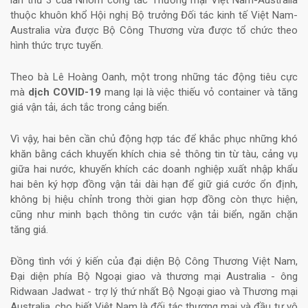
lần thứ 3 của Nhóm công tác Thương mại Việt Nam-Australia
thuộc khuôn khổ Hội nghị Bộ trưởng Đối tác kinh tế Việt Nam-
Australia vừa được Bộ Công Thương vừa được tổ chức theo
hình thức trực tuyến.
Theo bà Lê Hoàng Oanh, một trong những tác động tiêu cực
mà
dịch COVID-19
mang lại là việc thiếu vỏ container và tăng
giá vận tải, ách tắc trong cảng biển.
Vì vậy, hai bên cần chủ động hợp tác để khắc phục những khó
khăn bằng cách khuyến khích chia sẻ thông tin từ tàu, cảng vụ
giữa hai nước, khuyến khích các doanh nghiệp xuất nhập khẩu
hai bên ký hợp đồng vận tải dài hạn để giữ giá cước ổn định,
không bị hiệu chỉnh trong thời gian hợp đồng còn thực hiện,
cũng như minh bạch thông tin cước vận tải biển, ngăn chặn
tăng giá.
Đồng tình với ý kiến của đại diện Bộ Công Thương Việt Nam,
Đại diện phía Bộ Ngoại giao và thương mại Australia - ông
Ridwaan Jadwat - trợ lý thứ nhất Bộ Ngoại giao và Thương mại
Australia, cho biết Việt Nam là đối tác thương mại và đầu tư vô